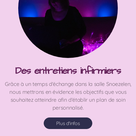
Des entretiens infirmiers
Grâce à un temps d'échange dans la salle Snoezelen,
nous mettrons en évidence les objectifs que vous
souhaitez atteindre afin d'établir un plan de soin
personnalisé.
Plus d'infos