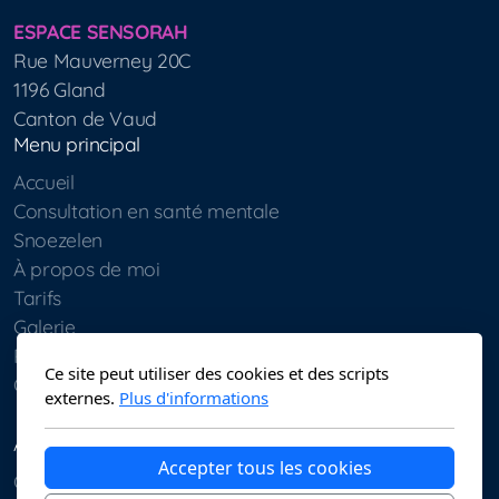
ESPACE SENSORAH
Rue Mauverney 20C
1196 Gland
Canton de Vaud
Menu principal
Accueil
Consultation en santé mentale
Snoezelen
À propos de moi
Tarifs
Galerie
Ressources
Ce site peut utiliser des cookies et des scripts
Contact
externes.
Plus d'informations
Aspects légaux
Accepter tous les cookies
Conditions d'utilisation