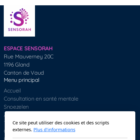
ESPACE SENSORAH
Rue Mauverney 20C
1196 Gland
Canton de Vaud
Menu principal
Accueil
Consultation en santé mentale
Snoezelen
À propos de moi
Tarifs
Ce site peut utiliser des cookies et des scripts
externes.
Plus d'informations
Galerie
Ressources