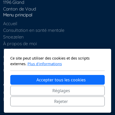
1196 Gland
Canton de Vaud
Menu principal
Accueil
Consultation en santé mentale
Snoezelen
À propos de moi
Tarifs
Galerie
Ce site peut utiliser des cookies et des scripts
Ressources
externes.
Plus d'informations
Contact
Accepter tous les cookies
Aspects légaux
Réglages
Conditions d'utilisation
Politique de confidentialité
Rejeter